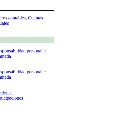
bros contables, Cuentas
uales
sponsabilidad personal e
imitada
sponsabilidad personal e
imitada
ciones
rticipaciones