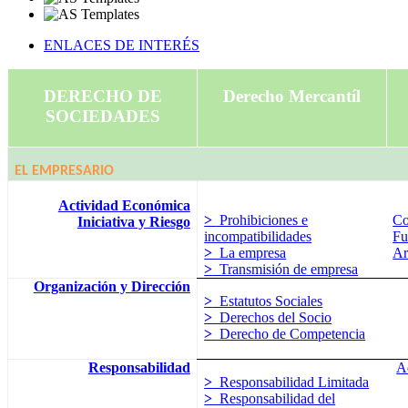
ENLACES DE INTERÉS
DERECHO DE
Derecho Mercantíl
SOCIEDADES
EL EMPRESARIO
Actividad Económica
>
Prohibiciones e
Co
Iniciativa y Riesgo
incompatibilidades
Fu
>
La empresa
Ar
>
Transmisión de empresa
Organización y Dirección
>
Estatutos Sociales
>
Derechos del Socio
>
Derecho de Competencia
Responsabilidad
A
>
Responsabilidad Limitada
>
Responsabilidad del