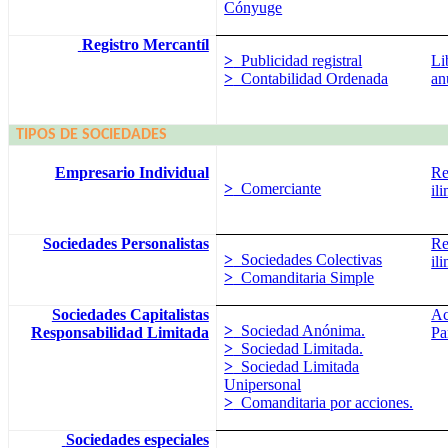
Cónyuge
Registro Mercantíl
>
Publicidad registral
Li
>
Contabilidad Ordenada
an
TIPOS DE SOCIEDADES
Empresario Individual
Re
>
Comerciante
il
Sociedades Personalistas
Re
>
Sociedades Colectivas
il
>
Comanditaria Simple
Sociedades Capitalistas
Ac
>
Sociedad Anónima.
Responsabilidad Limitada
Pa
>
Sociedad Limitada.
>
Sociedad Limitada
Unipersonal
>
Comanditaria por acciones.
Sociedades especiales