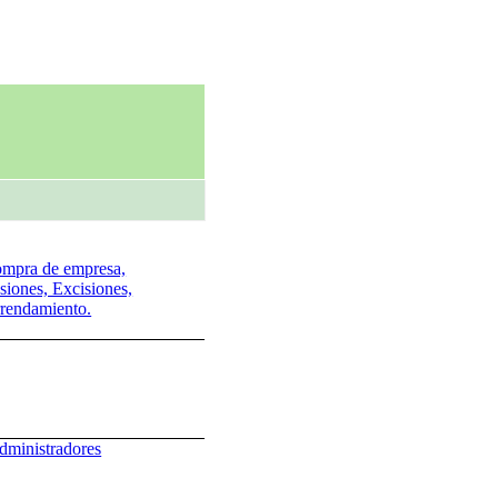
mpra de empresa,
siones, Excisiones,
rendamiento.
dministradores